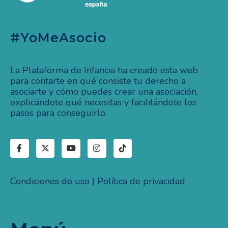
#YoMeAsocio
La Plataforma de Infancia ha creado esta web
para contarte en qué consiste tu derecho a
asociarte y cómo puedes crear una asociación,
explicándote qué necesitas y facilitándote los
pasos para conseguirlo.
Condiciones de uso
|
Política de privacidad