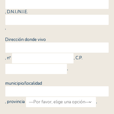
, D.N.I./N.I.E.
,
Dirección donde vivo
, nº
, C.P.
,
municipio/localidad
, provincia
,