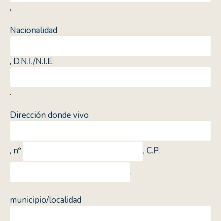
,
Nacionalidad
, D.N.I./N.I.E.
.
Dirección donde vivo
, nº
, C.P.
,
municipio/localidad