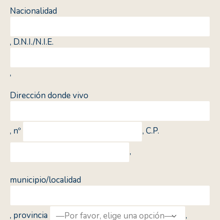
Nacionalidad
, D.N.I./N.I.E.
,
Dirección donde vivo
, nº
, C.P.
,
municipio/localidad
, provincia
,